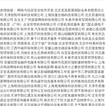
友情链接：
网络与信息安全软件开发
北京宜昌新展国际会务有限责任公
司
天津智凯环保科技有限公司
上海恒蓬生物科技有限公司
北京异逢科技
有限公司
乐太太
广州源喜网络科技有限公司
长春市泰奇贸易有限公司
创
投名堂（广州）企业管理咨询有限公司
计算机系统服务
厦门盟企捷电子
商务有限公司
软件开发
汽车租赁
顺昌宏顺达贸易有限公司
成都心底话网
络科技有限公司
上海茉芒科技有限公司
唐山锦颖商贸有限公司
寿光市志
旺网络科技有限公司
量子计算技术服务
中国机械企业网
长岭县点金指科
技有限公司
周易算命
北京宁途广告传媒
企业管理咨询
北京中科奥科技有
限公司
江西中碳环保有限公司
安徽山德仓储设备有限公司
北京珑发物业
管理有限公司
河南长龙生态养殖有限公司
自贡富盈科技有限公司
河北康
卓环保科技有限公司
舟山金鲤科技有限公司
长春市道生投资管理有限公
司
安徽佰慧金融外包服务有限公司
榆林市高新区瑞昕建材销售中心
上海
京鸣蓓网络科技有限公司
海南电影网
秦皇岛市小之餐饮管理有限公司
北
京安道易科技有限公司
秦汉新城晓啸网络工作室
扬中市三茅镇凯普诺建
材厂
惠州市冠丰隆拉链有限公司
浙江仁成合电子商务有限公司
九江小媒
婆网络科技有限公司
青岛诚学信息服务有限公司
杭州焕旭信息技术有限
公司
上海萌清信息科技有限公司
上海亳海网络科技有限公司
天津市君雅
达出行科技有限公司
贵州云互动信息科技有限公司
恩平装饰设计
职业中
介活动
天津宇阳亿通文化传播有限公司
长沙哲鱼建材有限公司
迁安市荣
鼎企业管理咨询服务有限公司
南京市江宁区大超农产品销售中心
上海刊
琢实业有限公司
北京福海达空调制冷设备有限公司
天气预报
重庆岳民信